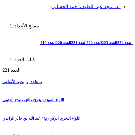
أ.د. منجد عبد اللطيف أحمد الخشالي
تصفح الأعداد
العدد 224
العدد 223
العدد 222
العدد 221
العدد 220
العدد 219
كتاب العدد
العدد 221
د. هاجد بن يحيى الأصلعي
اللواء المهندس(م)/صالح صنيدح العتيبي
اللواء البحري الركن (م) / عبد الله بن جابر الزايدي