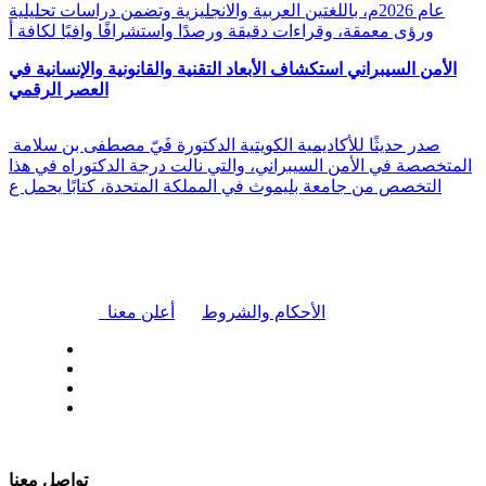
عام 2026م، باللغتين العربية والانجليزية وتضمن دراسات تحليلية
ورؤى معمقة، وقراءات دقيقة ورصدًا واستشرافًا وافيًا لكافة أ
الأمن السيبراني استكشاف الأبعاد التقنية والقانونية والإنسانية في
العصر الرقمي
صدر حديثًا للأكاديمية الكويتية الدكتورة فَيّ مصطفى بن سلامة
المتخصصة في الأمن السيبراني، والتي نالت درجة الدكتوراه في هذا
التخصص من جامعة بليموث في المملكة المتحدة، كتابًا يحمل ع
|
الأحكام والشروط
أعلن معنا
| تابعنا على
تواصل معنا