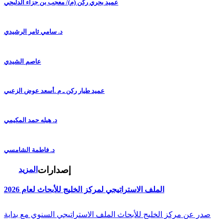
عميد بحري ركن (م)/ معجب بن جزاء الدلبحي
د. سامي ثامر الرشيدي
عاصم الشيدي
عميد طيار ركن ـ م .أسعد عوض الزعبي
د. هيله حمد المكيمي
د. فاطمة الشامسي
إصدارات
المزيد
الملف الاستراتيجي لمركز الخليج للأبحاث لعام 2026
صدر عن مركز الخليج للأبحاث الملف الاستراتيجي السنوي مع بداية