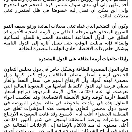
أحد يتكهن إلى أي مدى سوف تستمر كرة التضخم في التدحرج
وإلى أين يمكن أن تصل إليه خصوصًا في ظل استمرار تدني
معدلات الفائدة .
وكون أن التضخم الذي غذاه تدني معدلات الفائدة ورفع سقفه النمو
السريع المتحقق في مرحلة التعافي من الأزمة الصحية الأخيرة قد
انطلق في الدول الصناعية المتقدمة المصدرة للسلع الصناعية
والغذاء فإنه مايلبث الوقت حتى تنتقل آثاره إلى الدول النامية
وبشكل خاص ذات الاقتصاد أحادي الجانب المصدرة للطاقة
رابعًا: تداعيات أزمة الطاقة على الدول المصدرة
تتابع الدول المصدرة للطاقة وبشكل خاص في دول مجلس التعاون
الخليجي ارتفاع أسعار مصادر الطاقة بارتياح كبير كونها دول
مصدرة لهذه المواد وأن الارتفاع المهم في أسعار النفط والغاز
يعطي فرصة لهذ الدول لالتقاط أنفاسها من الضغوط المالية التي
تعرضت لها عام 2020م، خلال الأزمة المزدوجة (تراجع أسعار
النفط +أزمة كوفيد وغلق الأنشطة الاقتصادية) وقد انعكست أجواء
التفاؤل هذه في زيادات ملحوظة في نقاط مؤشر البورصة في
جميع دول مجلس التعاون وأصبحت هذه المؤشرات تغلق في
المنطقة الخضراء أغلب أيام الأسبوع وقد قادت السعودية الارتفاع
في مؤشرات بورصة المنطقة ليسجل في شهر أكتوبر 2021م،
أعلى مستوى له منذ 2008م.بالإضافة إلى الإعلانات المتتالية عن
زيادة في أرباح الشركات المدرجة فيه البورصة من ناحية أخرى