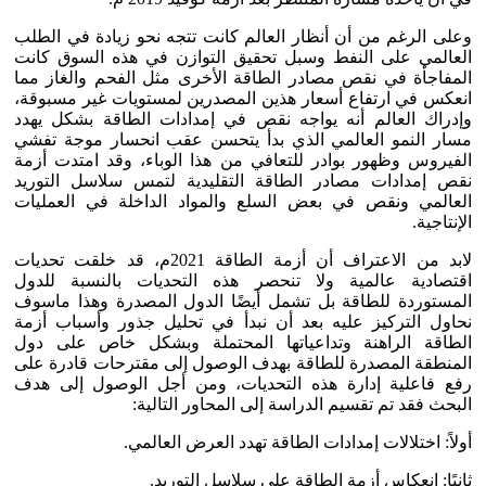
وعلى الرغم من أن أنظار العالم كانت تتجه نحو زيادة في الطلب
العالمي على النفط وسبل تحقيق التوازن في هذه السوق كانت
المفاجأة في نقص مصادر الطاقة الأخرى مثل الفحم والغاز مما
انعكس في ارتفاع أسعار هذين المصدرين لمستويات غير مسبوقة،
وإدراك العالم أنه يواجه نقص في إمدادات الطاقة بشكل يهدد
مسار النمو العالمي الذي بدأ يتحسن عقب انحسار موجة تفشي
الفيروس وظهور بوادر للتعافي من هذا الوباء، وقد امتدت أزمة
نقص إمدادات مصادر الطاقة التقليدية لتمس سلاسل التوريد
العالمي ونقص في بعض السلع والمواد الداخلة في العمليات
الإنتاجية.
لابد من الاعتراف أن أزمة الطاقة 2021م، قد خلقت تحديات
اقتصادية عالمية ولا تنحصر هذه التحديات بالنسبة للدول
المستوردة للطاقة بل تشمل أيضًا الدول المصدرة وهذا ماسوف
نحاول التركيز عليه بعد أن نبدأ في تحليل جذور وأسباب أزمة
الطاقة الراهنة وتداعياتها المحتملة وبشكل خاص على دول
المنطقة المصدرة للطاقة بهدف الوصول إلى مقترحات قادرة على
رفع فاعلية إدارة هذه التحديات، ومن أجل الوصول إلى هدف
البحث فقد تم تقسيم الدراسة إلى المحاور التالية:
أولاً: اختلالات إمدادات الطاقة تهدد العرض العالمي.
ثانيًا: انعكاس أزمة الطاقة على سلاسل التوريد.