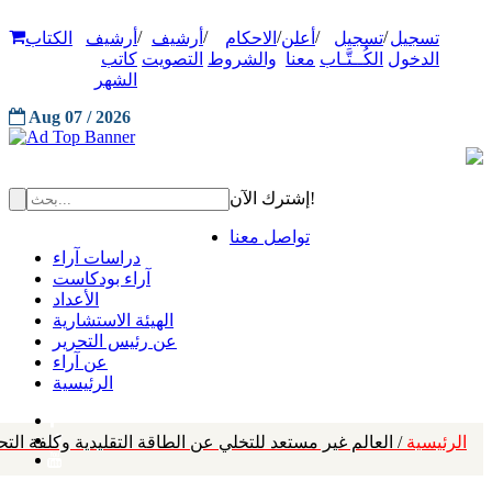
/
/
/
/
/
تسجيل
تسجيل
أعلن
الاحكام
أرشيف
أرشيف
الكتاب
الدخول
الكُــتَّـاب
معنا
والشروط
التصويت
كاتب
الشهر
Aug 07 / 2026
إشترك الآن!
تواصل معنا
دراسات آراء
آراء بودكاست
الأعداد
الهيئة الاستشارية
عن رئيس التحرير
عن آراء
الرئيسية
الرئيسية
/ العالم غير مستعد للتخلي عن الطاقة التقليدية وكلفة الت