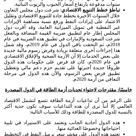
سنوات مدفوعة بارتفاع أسعار الحبوب والزيوت النباتية.
تباطؤ خطط التنويع الاقتصادي
: شرعت دول مجلس التعاون
خلال السنوات الأخيرة بخطط جادة للتنويع الاقتصادي وتقليل
الاعتماد على إيرادات النفط ورفع نسبة مساهمة الإيرادات
غير النفطية في تمويل الميزانية العامة، وقد أقرت دول
المجلس إطار عام لتطبيق ضريبة القيمة المضافة وبالفعل
شرعت السعودية والإمارات في تطبيق هذه الضريبة في عام
2018م، ثم التحقت باقي الدول في عام 2019م، وقد شمل
هذا إجراءات أخرى متعلقة بزيادة وفرض رسوم مالية جديدة
على بعض الخدمات إلا أن الأزمة الصحية والإغلاق الاقتصادي
في عام 2020م، كان قد فرض على حكومات هذه الدول
ظروفًا جديدة أجبرتها على تقديم حزم دعم مالي وتعطيل
تطبيق فرض بعض الرسوم، والآن هذه الدول في مرحلة
التعافي من أزمة 2020م.
خامسًا: مقترحات لاحتواء تحديات أزمة الطاقة في الدول المصدرة
على الرغم من أن تداعيات أزمة الطاقة تتسع لتشمل الاقتصاد
العالمي إلا أننا نرى أن هذه التداعيات سوف تكون جدية أكثر
بالنسبة للدول المصدرة للطاقة وذلك للأسباب التالية:
هذه الدول أحادية الجانب وتعتمد على الاستيراد في تلبية
احتياجاتها وخصوصًا الغذائية منها.
تعتمد هذه الدول على مؤشر سعر برميل النفط في التخطيط