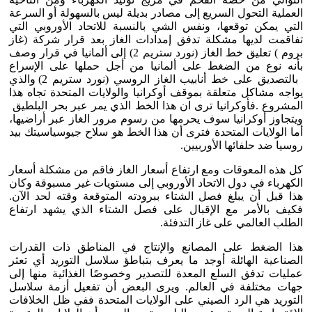
العملية التحول السريع إلى مصادر بديلة ليس بالسهولة أو السرعة
التي يمكن توقعها، ونفس الشي بالنسبة للاتحاد الأوروبي التي
تفاقمت لديها مشكلة تدفق إمدادات الغاز بعد قرار شركة (غاز
بروم ) تعليق خط الغاز (نورد ستريم 2) إلى ألمانيا في قرار وصف
بأنه نوع من الضغط على ألمانيا من أجل حملها على الإسراع
بالتصديق على خط أنابيب الغاز الروسي (نورد ستريم 2) والذي
يواجه مشاكل متعلقة بموقف أوكرانيا والولايات المتحدة تجاه هذا
المشروع .فأوكرانيا ترى ان هذا الخط الذي يمر عبر بحر البلطيق
ويتجاوز أوكرانيا سوف يحرمها من رسوم مرور الغاز عبر أراضيها،
أما الولايات المتحدة فترى أن هذا الخط هو سلاح جيوسياسيتك بيد
روسيا ضد حلفائها الأوربيين.
كل هذه المعوقات ومع ارتفاع أسعار الغاز فاقم من مشكلة أسعار
الكهرباء في دول الاتحاد الأوروبي إلى مستويات غير مسبوقة وكان
هذا قبل أن يبلغ فصل الشتاء ببرودته المتوقعة وقته لحد الآن.
فكيف بالأمر مع الإقبال على فصل الشتاء الذي يشهد ارتفاع
الطلب العالمي على غاز التدفئة.
هذا الضغط على المصانع والإنتاج في المناطق ذات القدرات
الصناعية الهائلة أوجد ما يعرف بتباطؤ سلاسل التوريد أي تعثر
عمليات تدفق السلع المعدة للتصدير وخصوصًا الغذائية منها إلى
جهات مختلفة في العالم. ويرى البعض أن تفعيل أزمة سلاسل
التوريد هي الرد الصيني على الولايات المتحدة ففي ظل الخلافات