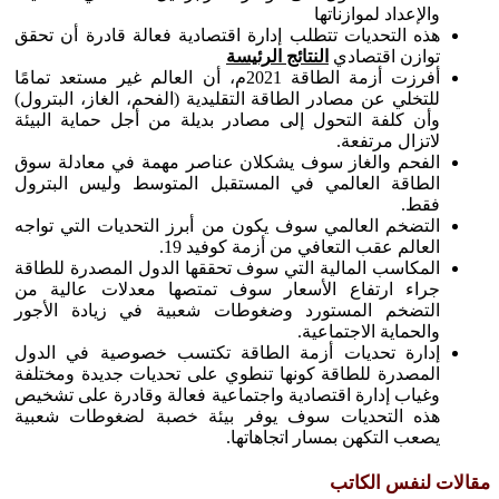
والإعداد لموازناتها
هذه التحديات تتطلب إدارة اقتصادية فعالة قادرة أن تحقق
توازن اقتصادي
النتائج الرئيسة
أفرزت أزمة الطاقة 2021م، أن العالم غير مستعد تمامًا
للتخلي عن مصادر الطاقة التقليدية (الفحم، الغاز، البترول)
وأن كلفة التحول إلى مصادر بديلة من أجل حماية البيئة
لاتزال مرتفعة.
الفحم والغاز سوف يشكلان عناصر مهمة في معادلة سوق
الطاقة العالمي في المستقبل المتوسط وليس البترول
فقط.
التضخم العالمي سوف يكون من أبرز التحديات التي تواجه
العالم عقب التعافي من أزمة كوفيد 19.
المكاسب المالية التي سوف تحققها الدول المصدرة للطاقة
جراء ارتفاع الأسعار سوف تمتصها معدلات عالية من
التضخم المستورد وضغوطات شعبية في زيادة الأجور
والحماية الاجتماعية.
إدارة تحديات أزمة الطاقة تكتسب خصوصية في الدول
المصدرة للطاقة كونها تنطوي على تحديات جديدة ومختلفة
وغياب إدارة اقتصادية واجتماعية فعالة وقادرة على تشخيص
هذه التحديات سوف يوفر بيئة خصبة لضغوطات شعبية
يصعب التكهن بمسار اتجاهاتها.
مقالات لنفس الكاتب