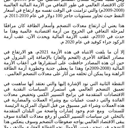
كان الاقتصاد العالمي في طور التعافي من الأزمة المالية العالمية
(2008-2009م) والتي تزامنت في الوقت نفسه مع ارتفاع في أسعار
النفط حيث تجاوز مستويات حاجز 100 دولار في عام 2010-2011 م.
هذا يعني أن ارتفاع معدلات التضخم وأسعار الطاقة كان مرافقًا
لمرحلة التعافي في الخروج من أزمة اقتصادية عالمية وهذا ما
حدث في 2010م، عقب الأزمة المالية ويحدث الآن، عقب أزمة
الركود جراء كوفيد في عام 2020 م.
إلا أن ما يلفت الانتباه في هذه الأزمة 2021م، هو الارتفاع في
مصادر الطاقة الأخرى (الفحم والغاز) بالإضافة إلى البترول في
حين أن هذه المصادر حافظت على استقرارها في أعقاب الأزمة
المالية (2008-2009م) وهذا ما يعطي جدية وخطورة أزمة الطاقة
الراهنة وما يمكن أن تخلفه من آثار على معدلات التضخم العالمي .
النقطة الثانية التي نود الإشارة إليها والتي نعتقد أنها ساهمت في
تعميق التضخم العالمي هي استمرار السياسات النقدية في
الاقتصادات المتقدمة في برامج التسيير الكمي وتخفيض معدلات
الفائدة والتي دعمت عمليات بيع وشراء العملات والمضاربة في
هذه العملات وشراء غير مسبوق من قبل البنوك المركزية الرئيسة
للسندات ومع عدم وجود إشارات واضحة من البلدان المتقدمة
بالتخلي عن سياسات التسيير الكمي أو رفع معدلات الفائدة سوف
يبقى الاقتصاد العالمي يواجه ضغوطات التضخم وسوف ينعكس هذا
التضخم في توجه رؤوس الأموال نحو القطاع العقاري والذهب ولا