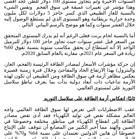
السنوات الأخيرة ولم يتجاوز مستوى 100 دولار للطن كحد أقصى
وهذا مؤشر عن تغييرات عميقة في سوق الفحم ونفس الشيء
بالنسبة للغاز الطبيعي الذي كسر حاجز 5 دولارات لكل مليون
وحدة حرارية بريطانية وهو المستوى الذي لم يستطع الوصول إليه
خلال العشر سنوات وكما هو موضح بالرسم البياني التالي .
أما بالنسبة لخام برنت فعلى الرغم أنه لم يدرك المستوى المتحقق
من السعر قبل عشر سنوات حيث تجاوز حاجز 100 دولار للبرميل
الواحد إلا أنه استطاع أن يحقق مكاسب سنوية بنسبة تفوق 60%
زيادة في السعر عام 2021م، مقارنة بالعام السابق 2020م.
إن حركة مؤشرات الأسعار لمصادر الطاقة الرئيسة (الفحم، الغاز،
والبترول) بهذا الارتفاع الحاد والمفاجئ وخلال فترة زمنية قصيرة
يعكس مظاهر أزمة في سوق الطاقة ومن الطبيعي أن تكون لهذه
الأزمة تداعيات ذات أبعاد دولية بدأت بما يعرف تباطؤ سلاسل
التوريد على لمستوى العالمي.
ثانيًا: انعكاس أزمة الطاقة على سلاسل التوريد
عقب الاضطرابات التي تعرض لها سوق الطاقة العالمي واجه
العالم مشكلة نقص في توليد الكهرباء فقد أدى نقص مصادر
الطاقة إلى انقطاع الكهرباء في مناطق مختلفة وخصوصًا في
الصين والهند مما أجبر الكثير من المصانع أن تتوقف على الإنتاج
خصوصًا أن هاتين الدولتين تعتمدان على نسبة 64% و70% على
التوالي من حصة الفحم في مزيج توليد الكهرباء ومن الناحية