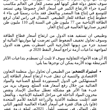
سوف تحقق دولة قطر كونها أهم مصدر للغاز في العالم مكاسب
كبيرة جراء الارتفاع الكبير في أسعار الغاز خصوصًا وهي تستعد
للتوسع في إنتاج هذا المصدر وبالفعل فقد بدأت رسميًا في بناء 4
خطوط إنتاج عملاقة للغاز الطبيعي المسال في راس لفان لرفع
الطاقة الإنتاجية من 77 مليون طن في السنة إلى 110 مليون طن
لتعزيز صدارتها العالمية في إنتاج الغاز.
وطبيعي ان تستفيد هذه الدول من ارتفاع أسعار قطاع الطاقة
وسوف تحاول تخفيف الضغوط التي تعرضت لها موازينها المالية او
تسديد جزء من ديونها الخارجية التي اضطرت بعض هذه الدول
لمواجهة تداعيات أزمة تراجع أسعار النفط 2020 م.
إلا أن هذه الأجواء التفاؤلية سوف لا تلبث أن تصطدم بتداعيات الآثار
المرتبطة بهذه الأزمة يمكن أن نوجزها بما يلي:
استيراد التضخم
: من الطبيعي أن تحاول دول منظمة التعاون
الاقتصادي والتنمية أن تنقل عبء ارتفاع أسعار الطاقة إلى
المستهلكين في الدول المستوردة للسلع الصناعية والمواد
الغذائية من خلال رفع أسعار هذه السلع، وسوف يزيد من
عبء هذا الأثر هو مشكلة تعطل سلاسل الإمداد ونقص
مخزون المواد الداخلة في مراحل العملية الإنتاجية ، وبالفعل
فقد أعلنت منظمة الأغذية والزراعة التابعة للأمم المتحدة
(فاو) بأن هناك قفزة في أسعار الغذاء العالمية للشهر الثاني
على التوالي في سبتمبر أيلول 2021م، لتبلغ ذروة عشر