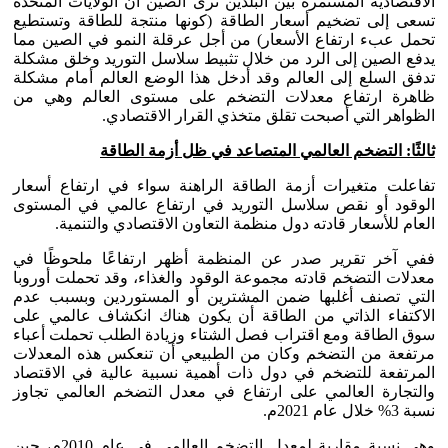
الاقتصادية المستمرة بين البلدين ترى الصين أن الولايات المتحدة
تسعى إلى تضخيم أسعار الطاقة (كونها منتجة للطاقة وتستطيع
تحمل عبء ارتفاع الأسعار) من أجل عرقلة النمو في الصين مما
يدفع الصين إلى الرد من خلال تثبيط سلاسل التوريد وخلق مشكلة
تدفق السلع إلى العالم وقد أدخل هذا الوضع العالم أمام مشكلة
ظاهرة ارتفاع معدلات التضخم على مستوى العالم وهي من
الظواهر التي أصبحت تقلق متخذي القرار الاقتصادي.
ثالثًا: التضخم العالمي المتصاعد في ظل أزمة الطاقة
تفاعلت متغيرات أزمة الطاقة الراهنة سواء في ارتفاع أسعار
الوقود أو نقص سلاسل التوريد في ارتفاع عالمي في المستوى
العام للأسعار قادته دول منظمة التعاون الاقتصادي والتنمية.
ففي آخر تقرير صدر عن المنظمة أظهر ارتفاعًا ملحوظًا في
معدلات التضخم قادته مجموعة الوقود والغذاء، وقد تحملت أوروبا
التي تصنف أغلبها ضمن المشترين أو المستوردين وبسبب عدم
الاكتفاء الذاتي من الطاقة أن يكون هناك انكشاف عالمي على
سوق الطاقة ومع اقتراب فصل الشتاء وزيادة الطلب تحملت أعباء
مرتفعة من التضخم وكان من الطبيعي أن تنعكس هذه المعدلات
المرتفعة للتضخم في دول ذات أهمية نسبية عالية في الاقتصاد
والتجارة العالمي على ارتفاع في معدل التضخم العالمي تجاوز
نسبة 3% خلال عام 2021م.
وهي نسبة مقاربة لمعدل التضخم العالمي في عام 2010م، حين