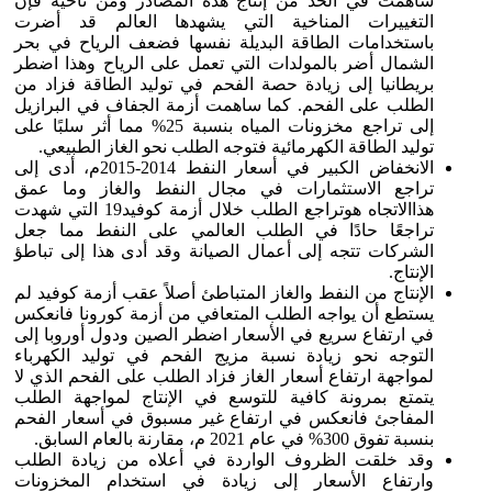
ساهمت في الحد من إنتاج هذه المصادر ومن ناحية فإن
التغييرات المناخية التي يشهدها العالم قد أضرت
باستخدامات الطاقة البديلة نفسها فضعف الرياح في بحر
الشمال أضر بالمولدات التي تعمل على الرياح وهذا اضطر
بريطانيا إلى زيادة حصة الفحم في توليد الطاقة فزاد من
الطلب على الفحم. كما ساهمت أزمة الجفاف في البرازيل
إلى تراجع مخزونات المياه بنسبة 25% مما أثر سلبًا على
توليد الطاقة الكهرمائية فتوجه الطلب نحو الغاز الطبيعي.
الانخفاض الكبير في أسعار النفط 2014-2015م، أدى إلى
تراجع الاستثمارات في مجال النفط والغاز وما عمق
هذاالاتجاه هوتراجع الطلب خلال أزمة كوفيد19 التي شهدت
تراجعًا حادًا في الطلب العالمي على النفط مما جعل
الشركات تتجه إلى أعمال الصيانة وقد أدى هذا إلى تباطؤ
الإنتاج.
الإنتاج من النفط والغاز المتباطئ أصلاً عقب أزمة كوفيد لم
يستطع أن يواجه الطلب المتعافي من أزمة كورونا فانعكس
في ارتفاع سريع في الأسعار اضطر الصين ودول أوروبا إلى
التوجه نحو زيادة نسبة مزيج الفحم في توليد الكهرباء
لمواجهة ارتفاع أسعار الغاز فزاد الطلب على الفحم الذي لا
يتمتع بمرونة كافية للتوسع في الإنتاج لمواجهة الطلب
المفاجئ فانعكس في ارتفاع غير مسبوق في أسعار الفحم
بنسبة تفوق 300% في عام 2021 م، مقارنة بالعام السابق.
وقد خلقت الظروف الواردة في أعلاه من زيادة الطلب
وارتفاع الأسعار إلى زيادة في استخدام المخزونات