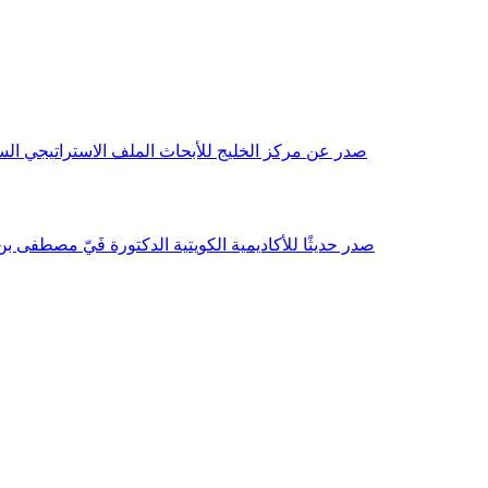
صدر عن مركز الخليج للأبحاث الملف الاستراتيجي السنوي مع بداية عام 2026م، باللغتين العربية والانجليزية وتضمن دراسات تحليلية ورؤى معمقة، 
صدر حديثًا للأكاديمية الكويتية الدكتورة فَيّ مصطفى