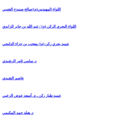
اللواء المهندس(م)/صالح صنيدح العتيبي
اللواء البحري الركن (م) / عبد الله بن جابر الزايدي
عميد بحري ركن (م)/ معجب بن جزاء الدلبحي
د. سامي ثامر الرشيدي
عاصم الشيدي
عميد طيار ركن ـ م .أسعد عوض الزعبي
د. هيله حمد المكيمي