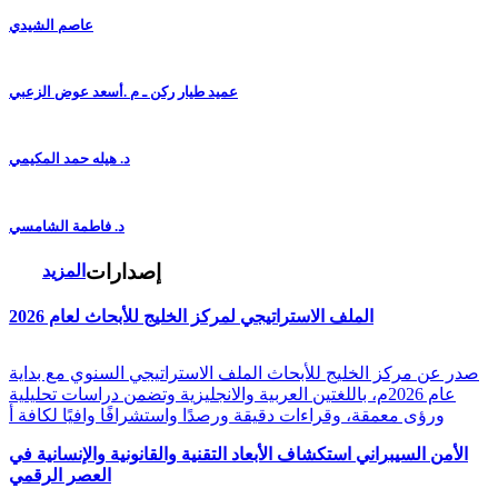
عاصم الشيدي
عميد طيار ركن ـ م .أسعد عوض الزعبي
د. هيله حمد المكيمي
د. فاطمة الشامسي
إصدارات
المزيد
الملف الاستراتيجي لمركز الخليج للأبحاث لعام 2026
صدر عن مركز الخليج للأبحاث الملف الاستراتيجي السنوي مع بداية
عام 2026م، باللغتين العربية والانجليزية وتضمن دراسات تحليلية
ورؤى معمقة، وقراءات دقيقة ورصدًا واستشرافًا وافيًا لكافة أ
الأمن السيبراني استكشاف الأبعاد التقنية والقانونية والإنسانية في
العصر الرقمي