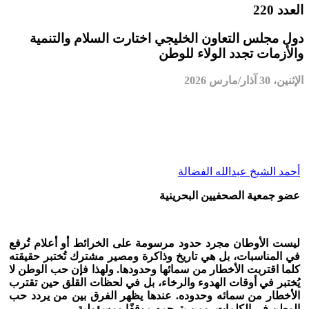
العدد 220
دول مجلس التعاون الخليجي اختارت السلام والتنمية
والأزمات تجدد الولاء للوطن
الإثنين، 30 آذار/مارس 2026
أحمد الشيخ عبدالله الفضالة
عضو جمعية الصحفيين البحرينية
ليست الأوطان مجرد حدود مرسومة على الخرائط أو أعلام تُرفع
في المناسبات، بل هي تاريخ وذاكرة ومصير مشترك تُختبر حقيقته
كلما اقتربت الأخطار من سمائها وحدودها
.
ولهذا فإن حب الوطن لا
يُختبر في أوقات الهدوء والرخاء، بل في لحظات القلق حين تقترب
الأخطار من سمائه وحدوده. عندها يظهر الفرق بين من يردد حب
الوطن في الكلمات، ومن يترجمه موقفًا ومسؤولية
.