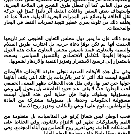
من دول العالم. كما أن تعطّل طرق الشحن في الملاحة البحرية،
واستهداف بعض السفن وناقلات النفط، أثّر تأثيرًا كبيرًا في حركة
نقل الطاقة والبضائع عبر الممرات البحرية الدولية، فضلاً عما قد
يخلّفه ذلك من تلوث بحري خطير نتيجة تسربات النفط في البحار
والمحيطات
.
ومع ذلك، فإن ما يميز دول مجلس التعاون الخليجي عبر تاريخها
الحديث أنها لم تكن يومًا دعاة حرب، بل اختارت طريق السلام
والتنمية والتعاون. فمنذ تأسيس مجلس التعاون مثلت هذه الدول
نموذجًا إقليميًا للتكامل الاقتصادي والتنسيق السياسي، وسعت
باستمرار إلى ترسيخ الاستقرار وتعزيز التنمية والازدهار لشعوبها
.
وفي مثل هذه الأوقات الصعبة تتجلى حقيقة الأوطان. فالأوطان
القوية ليست تلك التي لا تمر بالأزمات، بل تلك التي يلتف أبناؤها
حولها حين تمر بها. وفي مثل هذه اللحظات يظهر المعنى الحقيقي
لحب الوطن؛ حبٌّ لا يقف عند حدود العاطفة، بل يتحول إلى وعي
ومسؤولية وسلوك
.
ولهذا فإن حماية أمن هذه الدول ليست
مسؤولية الحكومات وحدها، بل مسؤولية مشتركة بين القادة
والمواطنين، تقوم على الوعي والتكاتف وتعزيز روح الانتماء
.
فحب الوطن ليس شعارًا يُرفع في المناسبات، بل منظومة من
القيم والسلوكيات تظهر في الالتزام بالقانون، وفي الحفاظ على
الممتلكات العامة، وفي تعزيز روح التضامن بين أبناء المجتمع، وفي
الوقوف صفًا واحدًا خلف مصلحة الوطن العليا
.