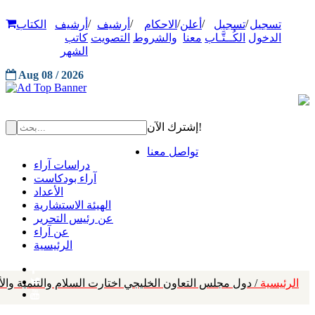
/
/
/
/
/
تسجيل
تسجيل
أعلن
الاحكام
أرشيف
أرشيف
الكتاب
الدخول
الكُــتَّـاب
معنا
والشروط
التصويت
كاتب
الشهر
Aug 08 / 2026
إشترك الآن!
تواصل معنا
دراسات آراء
آراء بودكاست
الأعداد
الهيئة الاستشارية
عن رئيس التحرير
عن آراء
الرئيسية
الرئيسية
/ دول مجلس التعاون الخليجي اختارت السلام والتنمية والأ