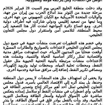
وقد دخلت منطقة الخليج العربي يوم السبت
28
فبراير 2026م
مرحلة جديدة من التوتر منذ اندلاع الحرب بين إيران من جهة،
والولايات المتحدة الأمريكية مع الكيان الصهيوني من جهة أخرى،
وما تبعها من تصعيد إقليمي ودولي شاركت فيه أطراف دولية
أخرى. ومع اتساع دائرة المواجهة امتدت آثار هذا التصعيد إلى
محيط المنطقة، لتلامس أمن واستقرار دول مجلس التعاون
الخليجي
.
وفي خضم هذه التطورات تعرضت منشآت حيوية في جميع دول
مجلس التعاون الخليجي لاعتداءات بالصواريخ والطائرات المسيّرة
أوقعت ضحايا من المدنيين الأبرياء، حيث استهدفت مرافق مدنية
واقتصادية تمثل ركائز أساسية للحياة والتنمية. وشملت هذه
الاعتداءات منشآت مرتبطة بالبنية التحتية الحيوية مثل حقول
النفط، ومحطات تحلية المياه، ومحطات توليد وتزويد الكهرباء،
ومصافي تكرير النفط، إضافة إلى مرافق صناعية وخدمية أخرى
.
ولا يخفى أن استهداف مثل هذه المنشآت لا يمس دول المنطقة
وحدها، بل يمتد أثره إلى الاقتصاد العالمي بأسره. فدول مجلس
التعاون الخليجي تمثل أحد أهم مراكز إنتاج وتصدير الطاقة في
العالم، وأي اضطراب في منشآت النفط أو سلاسل إمداده ينعكس
مباشرة على الأسواق الدولية وأسعار الطاقة وسلاسل التوريد
العالمية. وقد بدأت بالفعل بوادر قلق في أسواق الطاقة، ما ينذر
بإمكانية امتداد آثار هذا التصعيد إلى أزمة اقتصادية تمس عدداً كبيراً