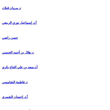
د. مروان قبلان
أ.د. إسماعيل نوري الربيعي
حسن راضي
د. هلال بن أحمد الحبسي
أ.د.سعد بن علي الحاج بكري
د. فاطمة الشامسي
أ.د. إحسان الشمري