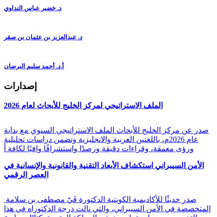
د. خضير عباس النداوي
د. عبدالعزيز بن عثمان بن صقر
أ.د. أحمد سليم البرصان
إصدارات
الملف الاستراتيجي لمركز الخليج للأبحاث لعام 2026
صدر عن مركز الخليج للأبحاث الملف الاستراتيجي السنوي مع بداية
عام 2026م، باللغتين العربية والانجليزية وتضمن دراسات تحليلية
ورؤى معمقة، وقراءات دقيقة ورصدًا واستشرافًا وافيًا لكافة أ
الأمن السيبراني استكشاف الأبعاد التقنية والقانونية والإنسانية في
العصر الرقمي
صدر حديثًا للأكاديمية الكويتية الدكتورة فَيّ مصطفى بن سلامة
المتخصصة في الأمن السيبراني، والتي نالت درجة الدكتوراه في هذا