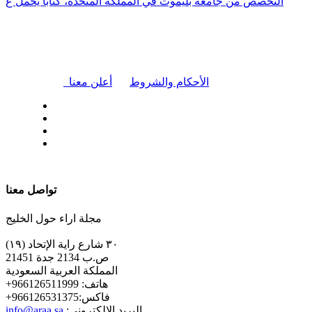
التخصص من جامعة بليموث في المملكة المتحدة، كتابًا يحمل ع
|
الأحكام والشروط
أعلن معنا
| تابعنا على
تواصل معنا
مجلة اراء حول الخليج
٣٠ شارع راية الإتحاد (١٩)
ص.ب 2134 جدة 21451
المملكة العربية السعودية
+هاتف: 966126511999
+فاكس:966126531375
:البريد الإلكتروني
info@araa.sa