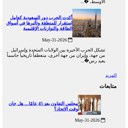
الأوسط، �...
أكدت الحرب دور السعودية كعامل
استقرار للمنطقة وتأثيرها في أسواق
الطاقة والتوازنات الإقليمية
2026-May-31
تشكل الحرب الأخيرة بين الولايات المتحدة وإسرائيل
من جهة، وإيران من جهة أخرى، منعطفاً تاريخياً حاسماً
يعيد رس�...
المزيد
متابعات
مجلس التعاون بعد 45 عامًا… هل حان
وقت الاتحاد؟
2026-May-31