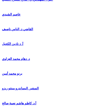
عاصم الشيدي
القاضي د. الياس ناصيف
أ. د نادين الكحيل
د. دهام محمد العزاوي
برنو محمد أمين
السفير. اليساندرو مينتو ريزو
أ.د. كاظم هاشم نعمة صالح