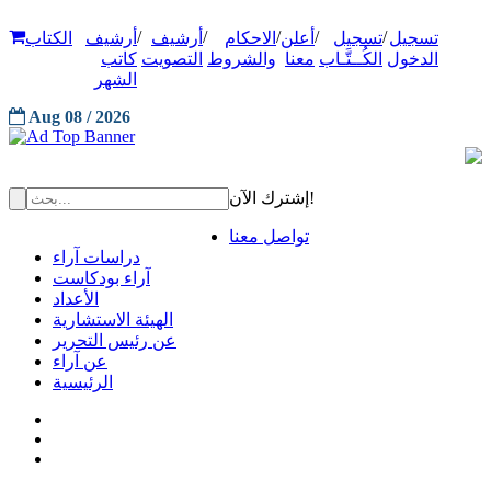
/
/
/
/
/
تسجيل
تسجيل
أعلن
الاحكام
أرشيف
أرشيف
الكتاب
الدخول
الكُــتَّـاب
معنا
والشروط
التصويت
كاتب
الشهر
Aug 08 / 2026
إشترك الآن!
تواصل معنا
دراسات آراء
آراء بودكاست
الأعداد
الهيئة الاستشارية
عن رئيس التحرير
عن آراء
الرئيسية