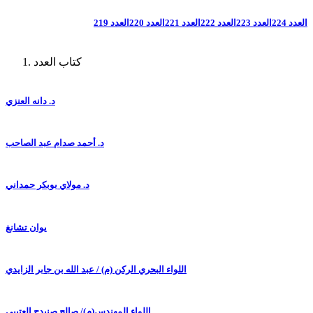
العدد 224
العدد 223
العدد 222
العدد 221
العدد 220
العدد 219
كتاب العدد
د. دانه العنزي
د. أحمد صدام عبد الصاحب
د. مولاي بوبكر حمداني
يوان تشانغ
اللواء البحري الركن (م) / عبد الله بن جابر الزايدي
اللواء المهندس(م)/ صالح صنيدح العتيبي