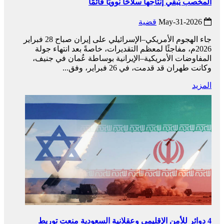
المخصب يُبقي إنتاجها سلاحًا نوويًا قائمًا
2026-May-31
قضية
جاء الهجوم الأمريكي–الإسرائيلي على إيران صباح 28 فبراير
2026م، مفاجئًا لمعظم التقديرات، خاصةً بعد انتهاء جولة
المفاوضات الأمريكية–الإيرانية بوساطة عُمان في جنيف،
وكانت طهران قد قدمت، في 26 فبراير، وفق...
المزيد
4 دوائر للأمن الإقليمي وعقلانية السعودية منعت توريط