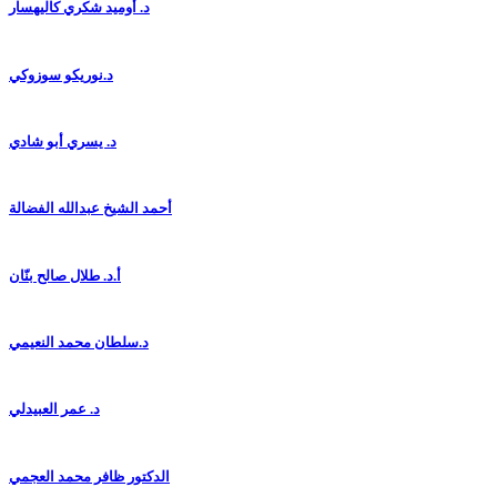
د. أوميد شكري كاليهسار
د.نوريكو سوزوكي
د. يسري أبو شادي
أحمد الشيخ عبدالله الفضالة
أ.د. طلال صالح بنّان
د.سلطان محمد النعيمي
د. عمر العبيدلي
الدكتور ظافر محمد العجمي