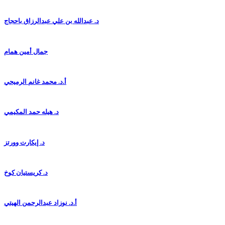
د. عبدالله بن علي عبدالرزاق باحجاج
جمال أمين همام
أ.د. محمد غانم الرميحي
د. هيله حمد المكيمي
د. إيكارت وورتز
د. كريستيان كوخ
أ.د. نوزاد عبدالرحمن الهيتي