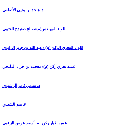
د. هاجد بن يحيى الأصلعي
اللواء المهندس(م)/صالح صنيدح العتيبي
اللواء البحري الركن (م) / عبد الله بن جابر الزايدي
عميد بحري ركن (م)/ معجب بن جزاء الدلبحي
د. سامي ثامر الرشيدي
عاصم الشيدي
عميد طيار ركن ـ م .أسعد عوض الزعبي