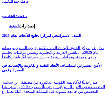
د. هيله حمد المكيمي
د. فاطمة الشامسي
إصدارات
المزيد
الملف الاستراتيجي لمركز الخليج للأبحاث لعام 2026
صدر عن مركز الخليج للأبحاث الملف الاستراتيجي السنوي مع بداية
عام 2026م، باللغتين العربية والانجليزية وتضمن دراسات تحليلية
ورؤى معمقة، وقراءات دقيقة ورصدًا واستشرافًا وافيًا لكافة أ
الأمن السيبراني استكشاف الأبعاد التقنية والقانونية والإنسانية في
العصر الرقمي
صدر حديثًا للأكاديمية الكويتية الدكتورة فَيّ مصطفى بن سلامة
المتخصصة في الأمن السيبراني، والتي نالت درجة الدكتوراه في هذا
التخصص من جامعة بليموث في المملكة المتحدة، كتابًا يحمل ع