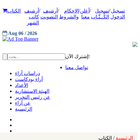
/
/
/
/
/
تسجيل
تسجيل
أعلن
الاحكام
أرشيف
أرشيف
الكتاب
الدخول
الكُــتَّـاب
معنا
والشروط
التصويت
كاتب
الشهر
Aug 06 / 2026
إشترك الآن!
تواصل معنا
دراسات آراء
آراء بودكاست
الأعداد
الهيئة الاستشارية
عن رئيس التحرير
عن آراء
الرئيسية
الرئيسية
/ الكتاب